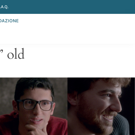
A.Q.
NDAZIONE
” old