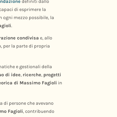
ondazione
definiti dallo
 capaci di esprimere la
n ogni mezzo possibile, la
gioli
.
razione condivisa
e, allo
 per la parte di propria
matiche e gestionali della
uo di idee
,
ricerche
,
progetti
eorica di Massimo Fagioli
in
aia di persone che avevano
mo Fagioli
, contribuendo