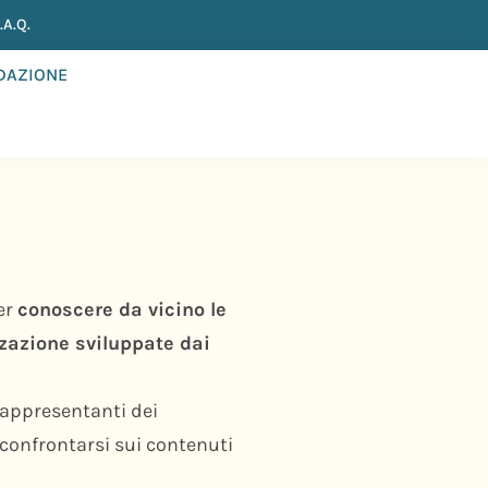
A.Q.
NDAZIONE
er
conoscere da vicino le
zzazione sviluppate dai
rappresentanti dei
 confrontarsi sui contenuti