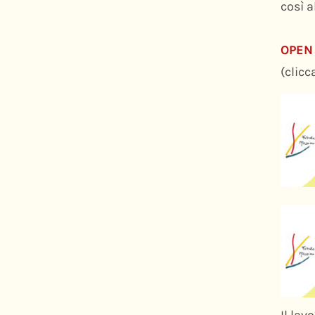
così a
OPEN 
(clicc
Il lav