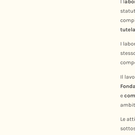
I l
abo
statut
comple
tutel
I lab
stess
compe
Il lav
Fonda
e
com
ambito
Le att
sotto