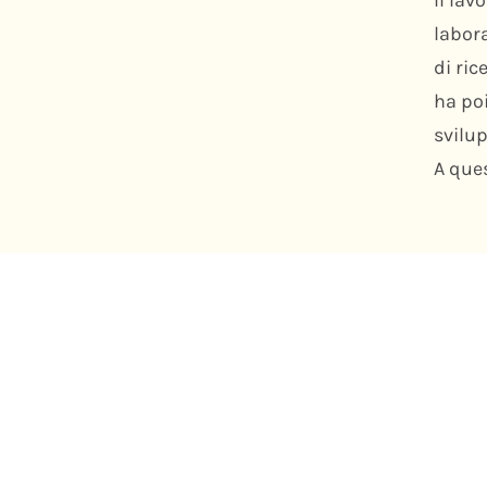
labora
di ric
ha poi
svilu
A ques