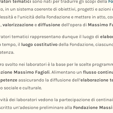
ratori tematici
sono nati per tradurre gli scopi della
F
o, in un sistema coerente di obiettivi, progetti e azioni
ssità e l’unicità della Fondazione e mettere in atto, co
a
,
valorizzazione
e
diffusione
dell’opera di
Massimo Fa
oratori tematici rappresentano dunque il luogo di
elabo
o tempo, il
luogo costitutivo
della Fondazione, ciascuno,
tenza.
oro svolto nei laboratori è la base per le scelte program
zione Massimo Fagioli
. Alimentano un
flusso contin
petenze
assicurando la diffusione dell’
elaborazione t
 sociale e culturale.
ività dei laboratori vedono la partecipazione di centin
scritto un’adesione preliminare alla
Fondazione Massi