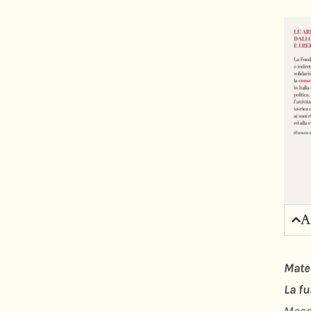
A
Mate
La fu
Massi