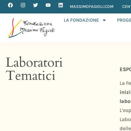
MASSIMOFAGIOLI.COM
CEN
LA FONDAZIONE
PROGE
Laboratori
ESPO
Tematici
La F
iniz
labo
L’es
Labo
delle