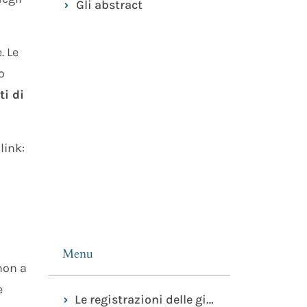
Gli abstract
. Le
o
ti di
link:
Menu
non a
e
Le registrazioni delle giornate