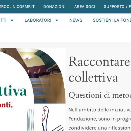
TROCLINICOFMF.IT
DONAZIONI
AREA SOCI
SUPPORTO / F.
TTI
LABORATORI
NEWS
SOSTIENI LA FO
Raccontare 
collettiva
Questioni di metod
Nell’ambito delle iniziati
Fondazione, sono in pro
condividere una riflessi