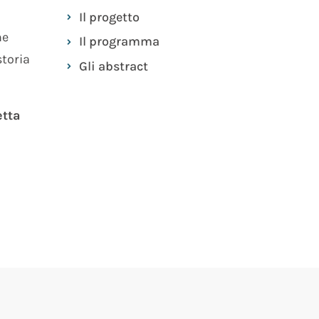
Il progetto
ne
Il programma​
storia
Gli abstract
etta
l