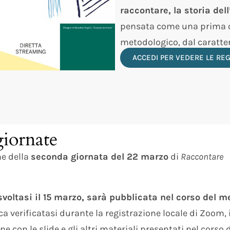
raccontare, la storia dell
pensata come una prima oc
metodologico, dal carattere
ACCEDI PER VEDERE LE REG
giornate
ne della
seconda giornata del 22 marzo
di
Raccontare
svoltasi il 15 marzo, sarà pubblicata nel corso del m
 verificatasi durante la registrazione locale di Zoom, i
e con le slide e gli altri materiali presentati nel corso 