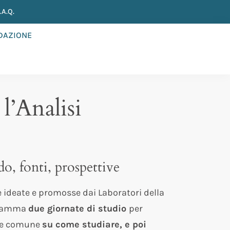
A.Q.
NDAZIONE
l’Analisi
o, fonti, prospettive
ve ideate e promosse dai Laboratori della
gramma
due giornate di studio
per
one comune
su come studiare, e poi