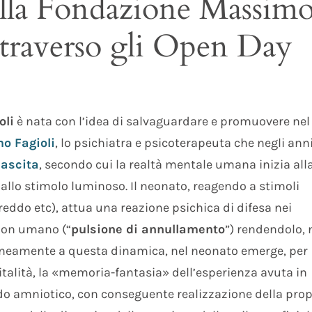
ella Fondazione Massim
ttraverso gli Open Day
oli
è nata con l’idea di salvaguardare e promuovere nel
o Fagioli
, lo psichiatra e psicoterapeuta che negli anni
Nascita
, secondo cui la realtà mentale umana inizia all
 allo stimolo luminoso. Il neonato, reagendo a stimoli
freddo etc), attua una reazione psichica di difesa nei
non umano (“
pulsione di annullamento
”) rendendolo, 
aneamente a questa dinamica, nel neonato emerge, per
vitalità, la «memoria-fantasia» dell’esperienza avuta in
ido amniotico, con conseguente realizzazione della prop