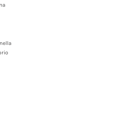
ima
nella
prio