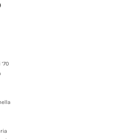
o
 ’70
a
nella
ria