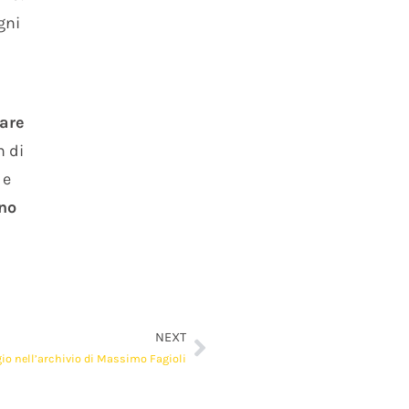
gni
pare
n di
 e
eno
NEXT
gio nell’archivio di Massimo Fagioli