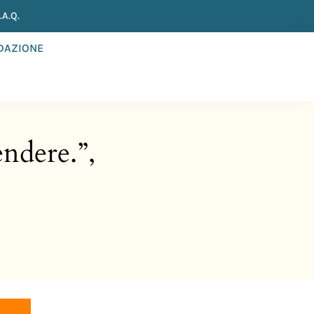
A.Q.
NDAZIONE
endere.”,