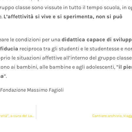
gruppo classe sono vissute in tutto il tempo scuola, in o
e.
L’affettività si vive e si sperimenta, non si può
eare le condizioni per una
didattica capace di svilup
 fiducia
reciproca tra gli studenti e le studentesse e no
io le situazioni affettive all’interno del gruppo classe
ono ai bambini, alle bambine e agli adolescenti, “
il pi
na
“.
 Fondazione Massimo Fagioli
Proseguono le attività del progetto “I ragazzi si intervistano sull’affettività”, a cura del Laboratorio Scuola e Formazione
Cantiere archivio. Viag